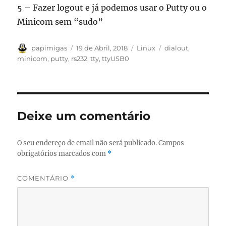
5 – Fazer logout e já podemos usar o Putty ou o
Minicom sem “sudo”
Autor
Publicado
Categorias
Etiquetas
papimigas
19 de Abril, 2018
Linux
dialout
,
em
minicom
,
putty
,
rs232
,
tty
,
ttyUSB0
Deixe um comentário
O seu endereço de email não será publicado.
Campos
obrigatórios marcados com
*
COMENTÁRIO
*