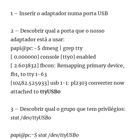
1 – Inserir o adaptador numa porta USB
2 – Descobrir qual a porta que o nosso
adaptador está a usar:
papi@pc:~$ dmesg | grep tty
[ 0.000000] console [tty0] enabled
[ 2.603832] fbcon: Remapping primary device,
fb1, to tty 1-63
[10482.525933] usb 1-1: pl2303 converter now
attached to
ttyUSB0
3 – Descobrir qual o grupo que tem privilégios:
stat /dev/ttyUSB0
papi@pc:~$ stat /dev/ttyUSB0