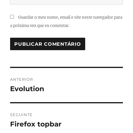
Guardar o meu nome, email e site neste navegador para
a próxima vez que eu comentar.
Navegação
ANTERIOR
de
Evolution
Artigo
anterior:
artigos
SEGUINTE
Firefox topbar
Artigo
seguinte: