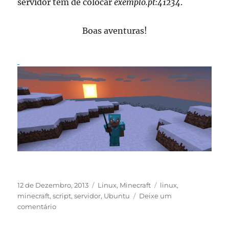
servidor tem de colocar
exemplo.pt:41234
.
Boas aventuras!
Publicado
Categorias
Etiquetas
12 de Dezembro, 2013
Linux
,
Minecraft
linux
,
em
minecraft
,
script
,
servidor
,
Ubuntu
Deixe um
sobre
comentário
Minecraft
Server