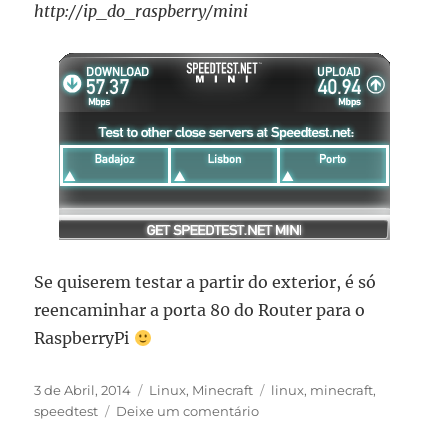
http://ip_do_raspberry/mini
Se quiserem testar a partir do exterior, é só
reencaminhar a porta 80 do Router para o
RaspberryPi
Publicado
Categorias
Etiquetas
3 de Abril, 2014
Linux
,
Minecraft
linux
,
minecraft
,
em
sobre
speedtest
Deixe um comentário
Raspberry