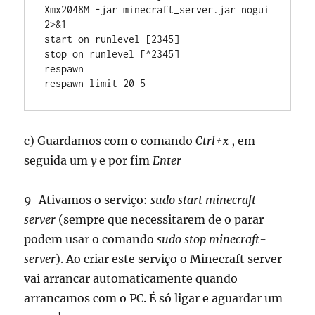
Xmx2048M -jar minecraft_server.jar nogui 
2>&1

start on runlevel [2345]

stop on runlevel [^2345]

respawn

respawn limit 20 5
c) Guardamos com o comando
Ctrl+x
, em
seguida um
y
e por fim
Enter
9-Ativamos o serviço:
sudo start minecraft-
server
(sempre que necessitarem de o parar
podem usar o comando
sudo stop minecraft-
server
). Ao criar este serviço o Minecraft server
vai arrancar automaticamente quando
arrancamos com o PC. É só ligar e aguardar um