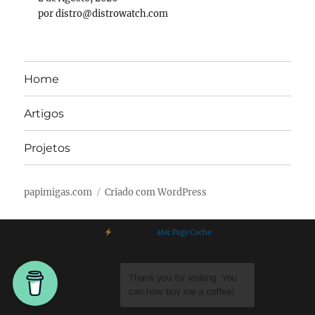
por distro@distrowatch.com
Home
Artigos
Projetos
papimigas.com
Criado com WordPress
Cached with
atec Page Cache