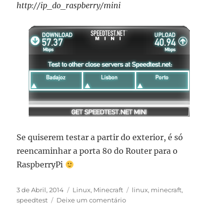
http://ip_do_raspberry/mini
Se quiserem testar a partir do exterior, é só
reencaminhar a porta 80 do Router para o
RaspberryPi
Publicado
Categorias
Etiquetas
3 de Abril, 2014
Linux
,
Minecraft
linux
,
minecraft
,
em
sobre
speedtest
Deixe um comentário
Raspberry