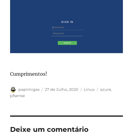
Cumprimentos!
Autor
Publicado
Categorias
Etiquetas
papimigas
27 de Julho, 2020
Linux
azure
,
em
pfsense
Deixe um comentário