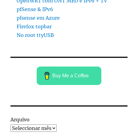
OpenWRT com ONT MEO e IPv6 + TV
pfSense & IPv6
pfsense em Azure
Firefox topbar
No root ttyUSB
Buy Me a Coffee
Arquivo