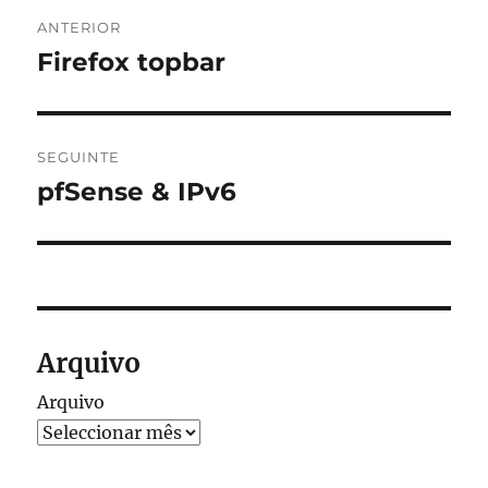
Navegação
ANTERIOR
de
Firefox topbar
Artigo
anterior:
artigos
SEGUINTE
pfSense & IPv6
Artigo
seguinte:
Arquivo
Arquivo