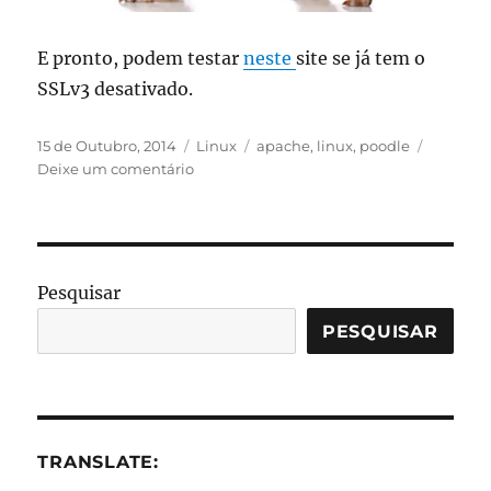
E pronto, podem testar
neste
site se já tem o
SSLv3 desativado.
Publicado
Categorias
Etiquetas
15 de Outubro, 2014
Linux
apache
,
linux
,
poodle
em
sobre
Deixe um comentário
Poodle
fix
Pesquisar
PESQUISAR
TRANSLATE: