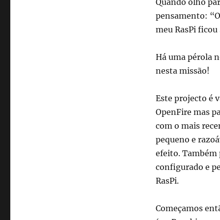
Quando olho par
pensamento: “O 
meu RasPi ficou 
Há uma pérola 
nesta missão!
Este projecto é 
OpenFire mas par
com o mais rec
pequeno e razoá
efeito. Também 
configurado e pe
RasPi.
Começamos então 