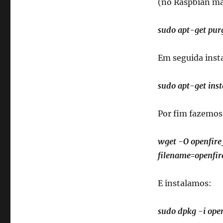
(no Raspbian mai
sudo apt-get pur
Em seguida inst
sudo apt-get inst
Por fim fazemos
wget -O openfire
filename=openfir
E instalamos:
sudo dpkg -i ope