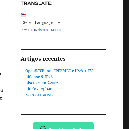
TRANSLATE:
Powered by
Translate
Artigos recentes
OpenWRT com ONT MEO e IPv6 + TV
o
pfSense & IPv6
pfsense em Azure
Firefox topbar
ga
No root ttyUSB
e