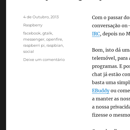
Publicado
4 de Outubro, 2013
Com o passar do
em
Categorias
Raspberry
conversação on-
Etiquetas
facebook
,
gtalk
,
IRC
, depois no 
messenger
,
openfire
,
raspberri pi
,
raspbian
,
Bom, isto dá um
social
telemóvel, para 
sobre
Deixe um comentário
Raspberry
programas. E po
Openfire
chat já estão co
Social
basta uma simpl
Server
EBuddy
ou comer
a manter as noss
a nossa privacid
fizesse o mesm