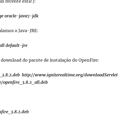
s recente está!):
ge oracle-java7-jdk
alamos o Java-JRE:
all default-jre
 download do pacote de instalação do OpenFire:
_3.8.2.deb http://www.igniterealtime.org/downloadServlet
e/openfire_3.8.2_all.deb
nfire_3.8.2.deb