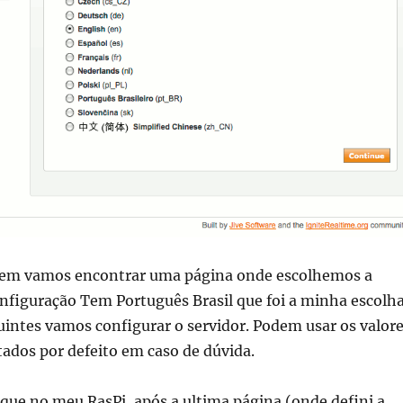
bem vamos encontrar uma página onde escolhemos a
nfiguração Tem Português Brasil que foi a minha escolha
intes vamos configurar o servidor. Podem usar os valor
ados por defeito em caso de dúvida.
que no meu RasPi, após a ultima página (onde defini a