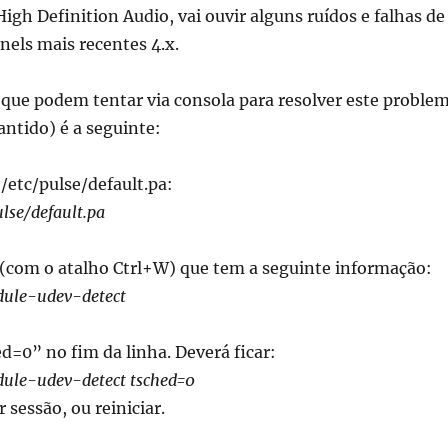
igh Definition Audio, vai ouvir alguns ruídos e falhas de
els mais recentes 4.x.
 que podem tentar via consola para resolver este proble
ntido) é a seguinte:
 /etc/pulse/default.pa:
lse/default.pa
 (com o atalho Ctrl+W) que tem a seguinte informação:
ule-udev-detect
d=0” no fim da linha. Deverá ficar:
ule-udev-detect tsched=0
 sessão, ou reiniciar.