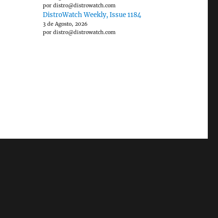
por distro@distrowatch.com
DistroWatch Weekly, Issue 1184
3 de Agosto, 2026
por distro@distrowatch.com