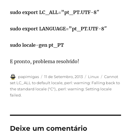
sudo export LC_ALL=”pt_PT.UTF-8″
sudo export LANGUAGE=”pt_PT.UTF-8″
sudo locale-gen pt_PT
E pronto, problema resolvido!
Autor
Publicado
Categorias
Etiquetas
papimigas
11 de Setembro, 2013
Linux
Cannot
em
set LC_ALL to default locale
,
perl: warning: Falling back to
the standard locale ("C").
,
perl: warning: Setting locale
failed.
Deixe um comentário