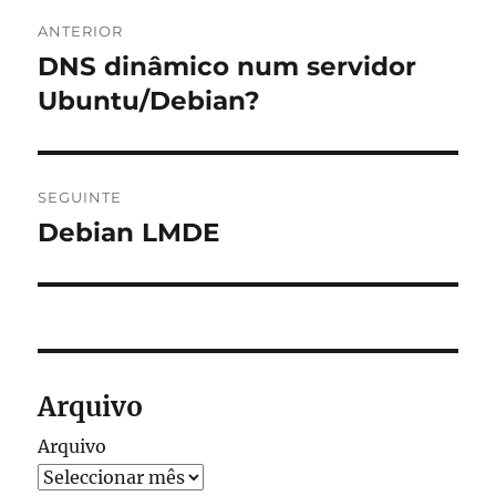
Navegação
ANTERIOR
de
DNS dinâmico num servidor
Artigo
anterior:
Ubuntu/Debian?
artigos
SEGUINTE
Debian LMDE
Artigo
seguinte:
Arquivo
Arquivo