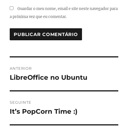
Guardar o meu nome, email e site neste navegador para
a próxima vez que eu comentar.
Navegação
ANTERIOR
de
LibreOffice no Ubuntu
Artigo
anterior:
artigos
SEGUINTE
It’s PopCorn Time :)
Artigo
seguinte: