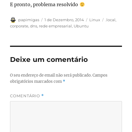
E pronto, problema resolvido
Autor
Publicado
Categorias
Etiquetas
papimigas
1 de Dezembro, 2014
Linux
.local
,
em
corporate
,
dns
,
rede empresarial
,
Ubuntu
Deixe um comentário
O seu endereço de email não será publicado.
Campos
obrigatórios marcados com
*
COMENTÁRIO
*